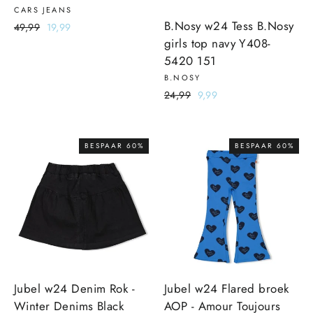
CARS JEANS
B.Nosy w24 Tess B.Nosy
Normale
49,99
Sale
19,99
girls top navy Y408-
prijs
prijs
5420 151
B.NOSY
Normale
24,99
Sale
9,99
prijs
prijs
BESPAAR 60%
BESPAAR 60%
Jubel w24 Denim Rok -
Jubel w24 Flared broek
Winter Denims Black
AOP - Amour Toujours