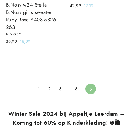
B.Nosy w24 Stella
Normale
42,99
Sale
17,19
B.Nosy girls sweater
prijs
prijs
Ruby Rose Y408-5326
263
B.NOSY
Normale
39,99
Sale
15,99
prijs
prijs
1
2
3
…
8
Volgende
Winter Sale 2024 bij Appeltje Leerdam –
Korting tot 60% op Kinderkleding! ❄️🛍️