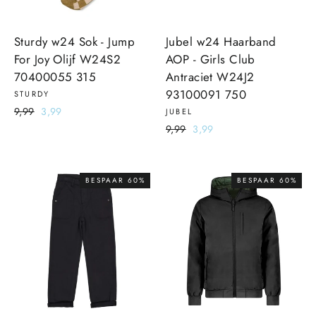
Sturdy w24 Sok - Jump
Jubel w24 Haarband
For Joy Olijf W24S2
AOP - Girls Club
70400055 315
Antraciet W24J2
93100091 750
STURDY
Normale
9,99
Sale
3,99
JUBEL
prijs
prijs
Normale
9,99
Sale
3,99
prijs
prijs
BESPAAR 60%
BESPAAR 60%