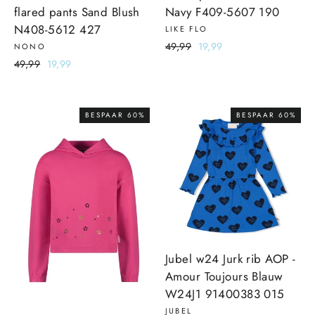
flared pants Sand Blush
Navy F409-5607 190
N408-5612 427
LIKE FLO
Normale
49,99
Sale
19,99
NONO
prijs
prijs
Normale
49,99
Sale
19,99
prijs
prijs
BESPAAR 60%
BESPAAR 60%
Jubel w24 Jurk rib AOP -
Amour Toujours Blauw
W24J1 91400383 015
JUBEL