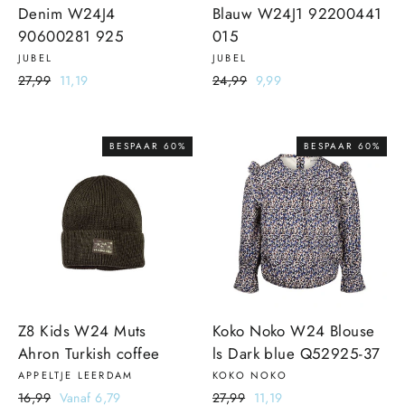
Denim W24J4
Blauw W24J1 92200441
90600281 925
015
JUBEL
JUBEL
Normale
27,99
Sale
11,19
Normale
24,99
Sale
9,99
prijs
prijs
prijs
prijs
BESPAAR 60%
BESPAAR 60%
Z8 Kids W24 Muts
Koko Noko W24 Blouse
Ahron Turkish coffee
ls Dark blue Q52925-37
APPELTJE LEERDAM
KOKO NOKO
Normale
16,99
Sale
Vanaf 6,79
Normale
27,99
Sale
11,19