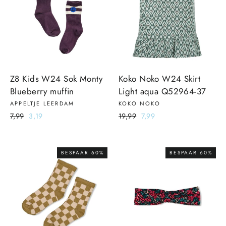
Z8 Kids W24 Sok Monty
Koko Noko W24 Skirt
Blueberry muffin
Light aqua Q52964-37
APPELTJE LEERDAM
KOKO NOKO
Normale
7,99
Sale
3,19
Normale
19,99
Sale
7,99
prijs
prijs
prijs
prijs
BESPAAR 60%
BESPAAR 60%