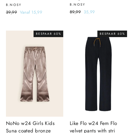
B.NOSY
B.NOSY
Normale
89,99
Sale
35,99
Normale
39,99
Sale
Vanaf 15,99
prijs
prijs
prijs
prijs
BESPAAR 60%
BESPAAR 60%
NoNo w24 Girls Kids
Like Flo w24 Fem Flo
Suna coated bronze
velvet pants with stri