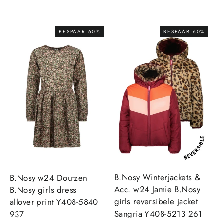
prijs
prijs
prijs
prijs
BESPAAR 60%
BESPAAR 60%
B.Nosy Winterjackets &
B.Nosy w24 Doutzen
Acc. w24 Jamie B.Nosy
B.Nosy girls dress
girls reversibele jacket
allover print Y408-5840
Sangria Y408-5213 261
937