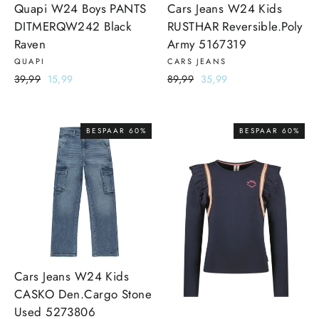
Quapi W24 Boys PANTS
Cars Jeans W24 Kids
DITMERQW242 Black
RUSTHAR Reversible.Poly
Raven
Army 5167319
QUAPI
CARS JEANS
Normale
39,99
Sale
15,99
Normale
89,99
Sale
35,99
prijs
prijs
prijs
prijs
BESPAAR 60%
BESPAAR 60%
Cars Jeans W24 Kids
CASKO Den.Cargo Stone
Used 5273806