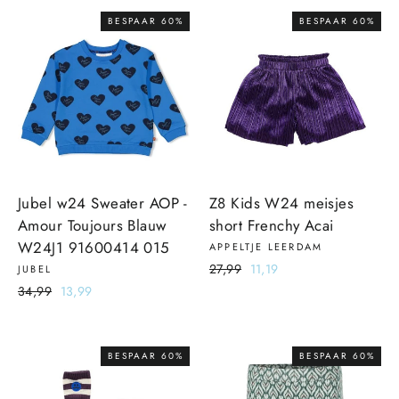
BESPAAR 60%
BESPAAR 60%
Jubel w24 Sweater AOP -
Z8 Kids W24 meisjes
Amour Toujours Blauw
short Frenchy Acai
W24J1 91600414 015
APPELTJE LEERDAM
Normale
27,99
Sale
11,19
JUBEL
prijs
prijs
Normale
34,99
Sale
13,99
prijs
prijs
BESPAAR 60%
BESPAAR 60%