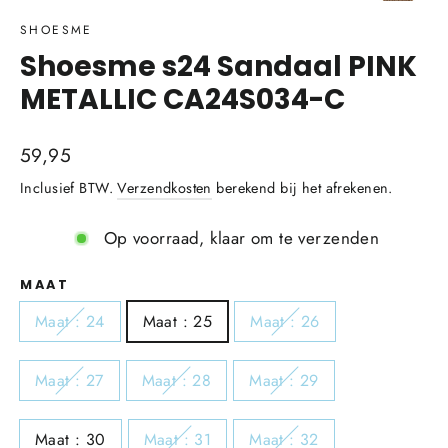
(esc)
SHOESME
Shoesme s24 Sandaal PINK
METALLIC CA24S034-C
Normale
59,95
prijs
Inclusief BTW.
Verzendkosten
berekend bij het afrekenen.
Op voorraad, klaar om te verzenden
MAAT
Maat : 24
Maat : 25
Maat : 26
Maat : 27
Maat : 28
Maat : 29
Maat : 30
Maat : 31
Maat : 32