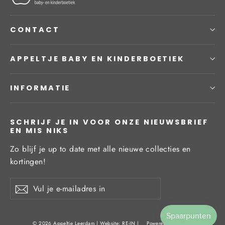
CONTACT
APPELTJE BABY EN KINDERBOETIEK
INFORMATIE
SCHRIJF JE IN VOOR ONZE NIEUWSBRIEF
EN MIS NIKS
Zo blijf je up to date met alle nieuwe collecties en
kortingen!
Vul
Inschrijven
je
e-
mailadres
© 2026 Appeltje Leerdam | Website:
RE-IN
|
Powered by Shopify