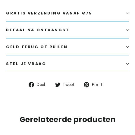
GRATIS VERZENDING VANAF €75
BETAAL NA ONTVANGST
GELD TERUG OF RUILEN
STEL JE VRAAG
Deel
Tweet
Pin
Deel
Tweet
Pin it
op
op
op
Facebook
Twitter
Pinterest
Gerelateerde producten